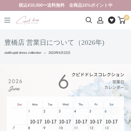
コ
税込¥10,000〜送料無料 全商品15%ポイント中
ン
0
テ
ク
ン
ピ
ツ
ド
豊橋店 営業日について（2026年)
に
ド
ス
レ
staffcupid dress collection
2023年6月22日
キ
ス
ッ
コ
プ
レ
す
ク
る
シ
ョ
ン