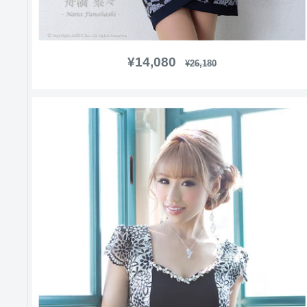
販
¥14,080
通
¥26,180
常
売
価
価
格
格