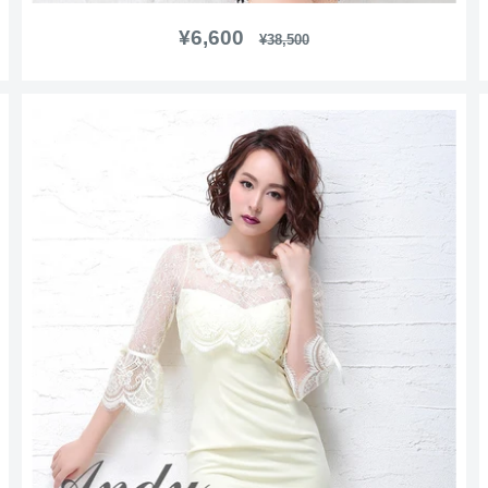
販
¥6,600
通
¥38,500
常
売
価
価
格
格