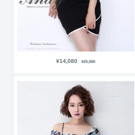
販
¥14,080
通
¥25,080
常
売
価
価
格
格