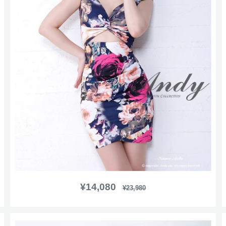
販
¥14,080
通
¥23,980
常
売
価
価
格
格