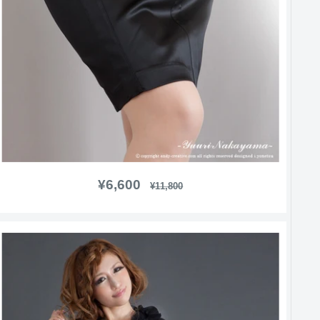
販
¥6,600
通
¥11,800
常
売
価
価
格
格