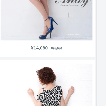
販
¥14,080
通
¥25,080
常
売
価
価
格
格