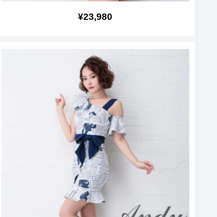
販
¥23,980
売
価
格