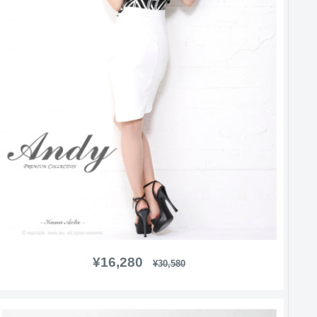
販
¥16,280
通
¥30,580
常
売
価
価
格
格