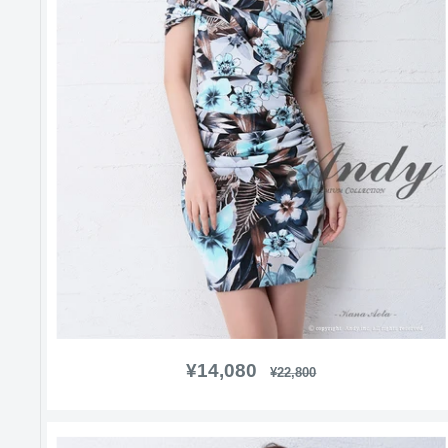
販
¥14,080
通
¥22,800
常
売
価
価
格
格