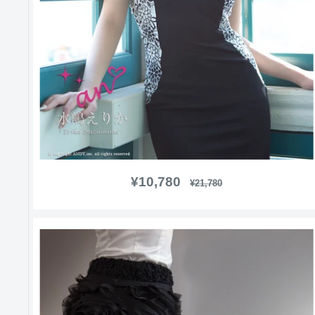
販
¥10,780
通
¥21,780
常
売
価
価
格
格