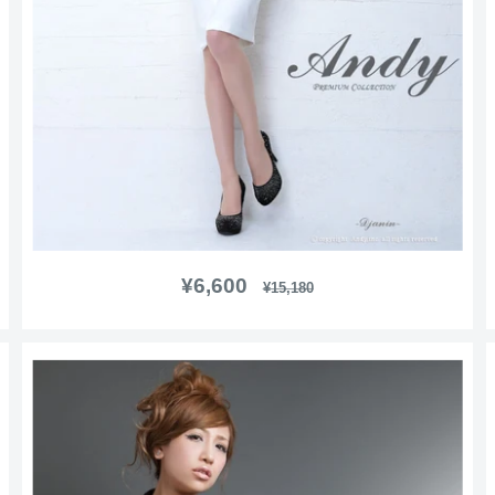
販
¥6,600
通
¥15,180
常
売
価
価
格
格