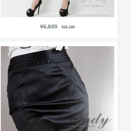
販
¥6,600
通
¥26,180
常
売
価
価
格
格