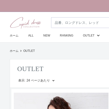
コ
ン
テ
ク
ン
ピ
ツ
ド
に
ホーム
ALL
NEW
RANKING
OUTLET
ド
ス
レ
キ
ホーム
OUTLET
ス
ッ
コ
プ
レ
す
OUTLET
ク
る
シ
表示: 24 ページあたり
ョ
ン