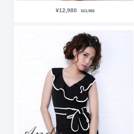
販
¥12,980
通
¥23,980
常
売
価
価
格
格