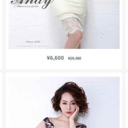
販
¥6,600
通
¥29,480
常
売
価
価
格
格