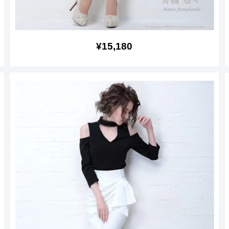
販
¥15,180
売
価
格