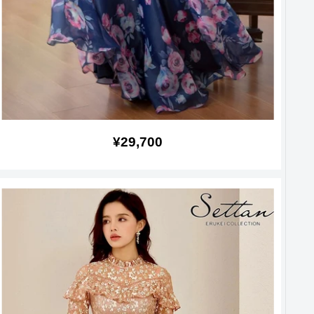
販
¥29,700
売
価
格