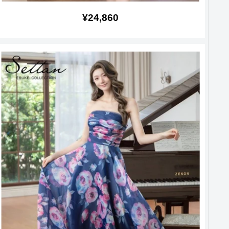
販
¥24,860
売
価
格