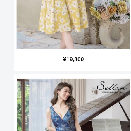
販
¥19,800
売
価
格