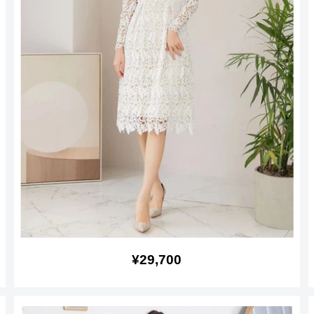
販
¥29,700
売
価
格