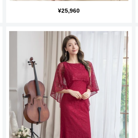
販
¥25,960
売
価
格