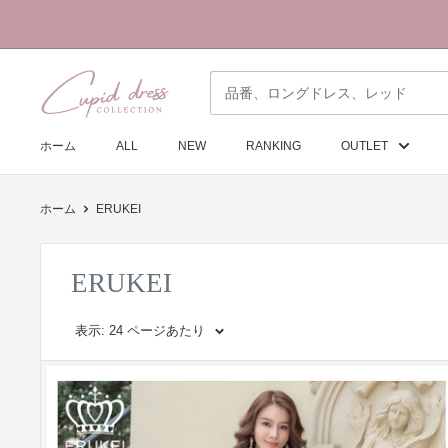
コ
ン
テ
ク
ン
ピ
ツ
ド
に
ホーム
ALL
NEW
RANKING
OUTLET
ド
ス
レ
キ
ホーム
ERUKEI
ス
ッ
コ
プ
レ
す
ERUKEI
ク
る
シ
表示: 24 ページあたり
ョ
ン