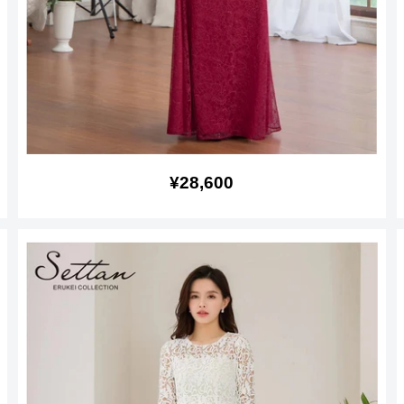
販
¥28,600
売
価
格