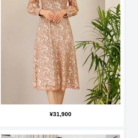
販
¥31,900
売
価
格