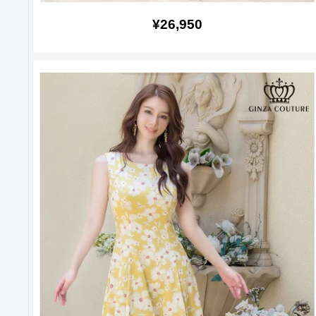
販
¥26,950
売
価
格