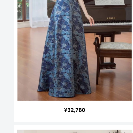
販
¥32,780
売
価
格