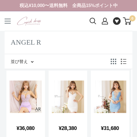
コ
税込¥10,000〜送料無料 全商品15%ポイント中
ン
0
テ
ク
ン
ピ
ツ
ド
ANGEL R
に
ド
ス
レ
キ
ス
並び替え
ッ
コ
プ
レ
す
ク
る
シ
ョ
ン
販
販
販
¥36,080
¥28,380
¥31,680
売
売
売