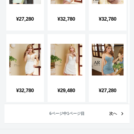
販
販
販
¥27,280
¥32,780
¥32,780
売
売
売
価
価
価
格
格
格
販
販
販
¥32,780
¥29,480
¥27,280
売
売
売
価
価
価
格
格
格
6ページ中1ページ目
次へ