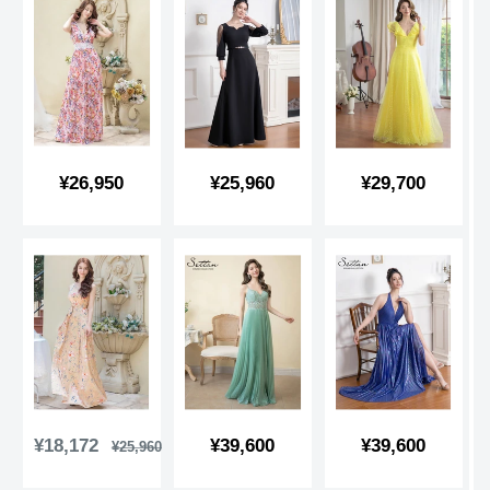
販
販
販
¥26,950
¥25,960
¥29,700
売
売
売
価
価
価
格
格
格
販
販
販
¥18,172
¥39,600
¥39,600
通
¥25,960
常
売
売
売
価
価
価
価
格