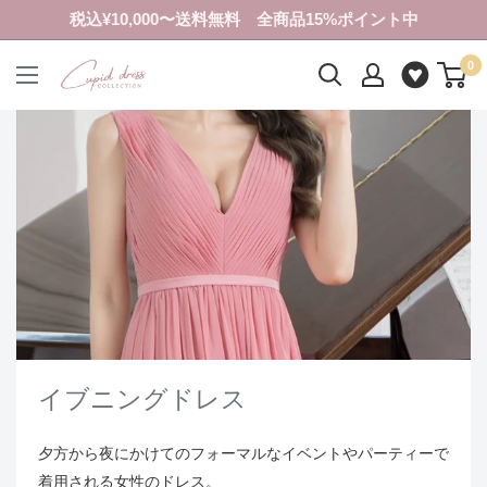
コ
税込¥10,000〜送料無料 全商品15%ポイント中
ン
0
テ
ク
ン
ピ
ツ
ド
に
ド
ス
レ
キ
ス
ッ
コ
プ
レ
す
ク
る
シ
ョ
ン
イブニングドレス
夕方から夜にかけてのフォーマルなイベントやパーティーで
着用される女性のドレス。