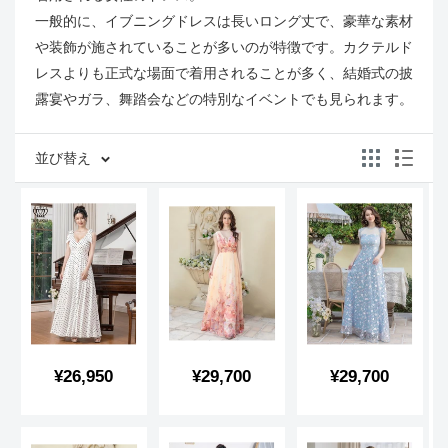
一般的に、イブニングドレスは長いロング丈で、豪華な素材
や装飾が施されていることが多いのが特徴です。カクテルド
レスよりも正式な場面で着用されることが多く、結婚式の披
露宴やガラ、舞踏会などの特別なイベントでも見られます。
並び替え
販
販
販
¥26,950
¥29,700
¥29,700
売
売
売
価
価
価
格
格
格