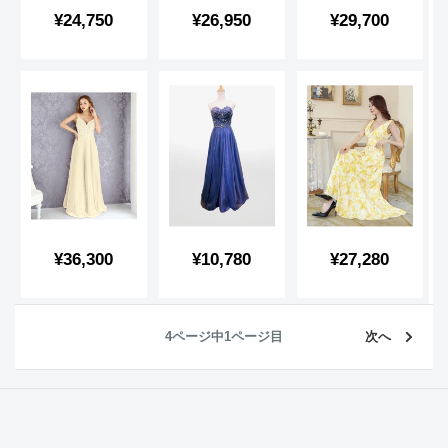
販
販
販
¥24,750
¥26,950
¥29,700
売
売
売
価
価
価
格
格
格
販
販
販
¥36,300
¥10,780
¥27,280
売
売
売
価
価
価
格
格
格
4ページ中1ページ目
次へ