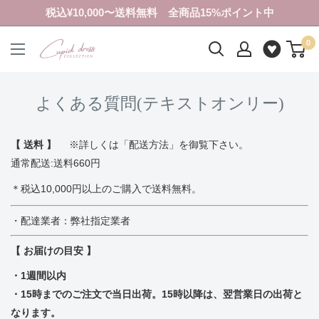
コ
税込¥10,000〜送料無料 全商品15%ポイント中
ン
0
テ
ク
ン
ピ
ツ
ド
よくある質問(テキストオンリー)
に
ド
ス
レ
キ
ス
【 送料 】
※詳しくは
「配送方法」
を御覧下さい。
ッ
コ
通常配送:送料660円
プ
レ
＊税込10,000円以上のご購入で送料無料。
す
ク
る
シ
・配達業者：弊社指定業者
ョ
【 お届けの目安 】
ン
・1週間以内
・15時までのご注文で当日出荷。15時以降は、翌営業日の出荷と
なります。