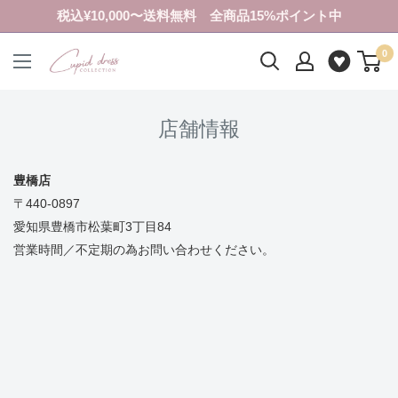
コ
税込¥10,000〜送料無料 全商品15%ポイント中
ン
0
テ
ク
ン
ピ
ツ
ド
店舗情報
に
ド
ス
レ
キ
ス
豊橋店
ッ
コ
〒440-0897
プ
レ
愛知県豊橋市松葉町3丁目84
す
ク
営業時間／不定期の為お問い合わせください。
る
シ
ョ
ン