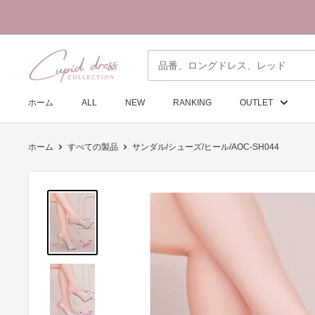
コ
ン
テ
ク
ン
ピ
ツ
ド
に
ホーム
ALL
NEW
RANKING
OUTLET
ド
ス
レ
キ
ホーム
すべての製品
サンダル/シューズ/ヒール/AOC-SH044
ス
ッ
コ
プ
レ
す
ク
る
シ
ョ
ン