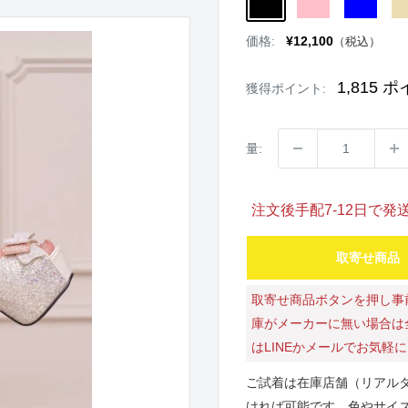
販
価格:
¥12,100
（税込）
売
価
格
1,815
ポ
獲得ポイント:
量:
注文後手配7-12日で
取寄せ商品
取寄せ商品ボタンを押し事
庫がメーカーに無い場合は
はLINEかメールでお気軽
ご試着は在庫店舗（リアル
ければ可能です。色やサイ