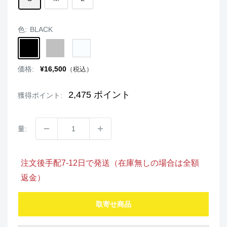
色:
BLACK
BLACK
SILVER
WHITE
販
価格:
¥16,500
（税込）
売
価
格
2,475
ポイント
獲得ポイント:
量:
注文後手配7-12日で発送（在庫無しの場合は全額
返金）
取寄せ商品