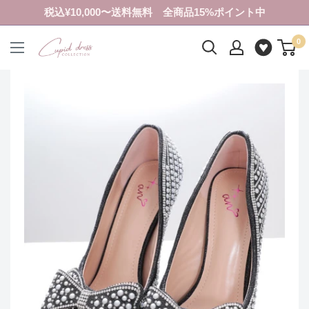
コ
税込¥10,000〜送料無料 全商品15%ポイント中
ン
0
テ
ク
ン
ピ
ツ
ド
に
ド
ス
レ
キ
ス
ッ
コ
プ
レ
す
ク
る
シ
ョ
ン