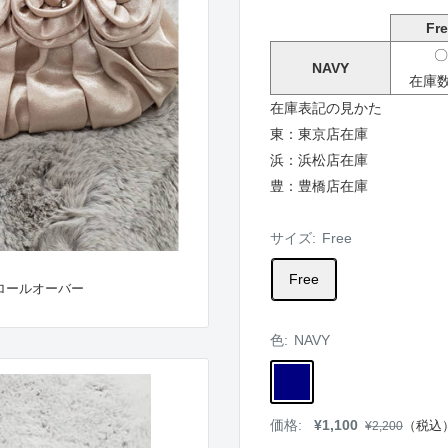
Fre
〇
NAVY
在庫数
在庫表記の見かた
東：東京店在庫
浜：浜松店在庫
豊：豊橋店在庫
サイズ:
Free
Free
ロールオーバー
色:
NAVY
NAVY
販
価格:
¥1,100
通
（税込
¥2,200
売
常