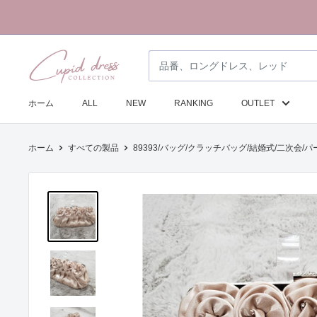
コ
ン
テ
ク
ン
ピ
ツ
ド
に
ホーム
ALL
NEW
RANKING
OUTLET
ド
ス
レ
キ
ホーム
すべての製品
89393/バッグ/クラッチバッグ/結婚式/二次会/
ス
ッ
コ
プ
レ
す
ク
る
シ
ョ
ン