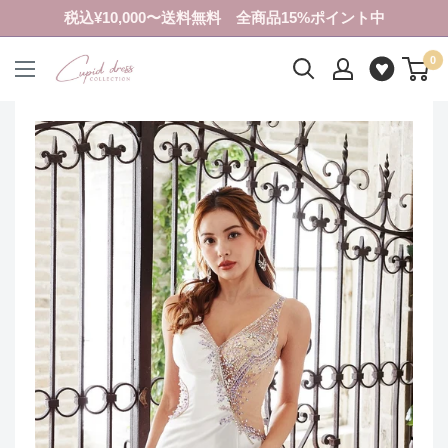
コ
税込¥10,000〜送料無料 全商品15%ポイント中
ン
0
テ
ク
ン
ピ
ツ
ド
に
ド
ス
レ
キ
ス
ッ
コ
プ
レ
す
ク
る
シ
ョ
ン