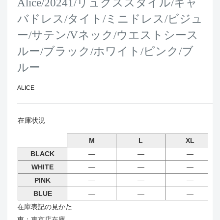
Alice/20241/リュクススタイル/キャ
バドレス/タイト/ミニドレス/ビジュ
ー/サテン/Vネック/ウエストシース
ルー/ブラック/ホワイト/ピンク/ブ
ルー
ALICE
在庫状況
M
L
XL
BLACK
―
―
―
WHITE
―
―
―
PINK
―
―
―
BLUE
―
―
―
在庫表記の見かた
東：東京店在庫