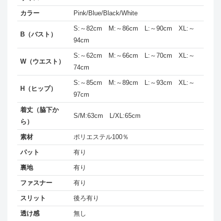
カラー
Pink/Blue/Black/White
S:～82cm M:～86cm L:～90cm XL:～
B（バスト）
94cm
S:～62cm M:～66cm L:～70cm XL:～
W（ウエスト）
74cm
S:～85cm M:～89cm L:～93cm XL:～
H（ヒップ）
97cm
着丈（脇下か
S/M:63cm L/XL:65cm
ら）
素材
ポリエステル100％
パット
有り
裏地
有り
ファスナー
有り
スリット
後ろ有り
透け感
無し