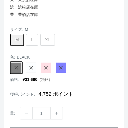
浜：浜松店在庫
豊：豊橋店在庫
サイズ:
M
M
L
XL
色:
BLACK
BLACK
WHITE
PINK
BLUE
販
価格:
¥31,680
（税込）
売
価
格
4,752
ポイント
獲得ポイント:
量: