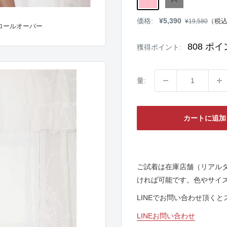
販
価格:
¥5,390
通
（税
¥19,580
ロールオーバー
売
常
価
価
格
格
808
ポイ
獲得ポイント:
量:
カートに追加
ご試着は在庫店舗（リアル
ければ可能です。色やサイ
LINEでお問い合わせ頂く
LINEお問い合わせ