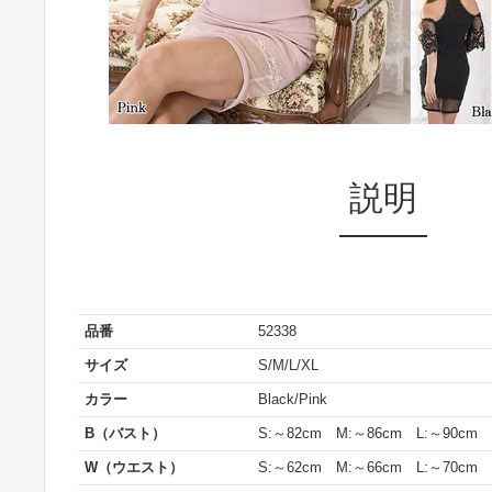
説明
品番
52338
サイズ
S/M/L/XL
カラー
Black/Pink
B（バスト）
S:～82cm M:～86cm L:～90cm 
W（ウエスト）
S:～62cm M:～66cm L:～70cm 