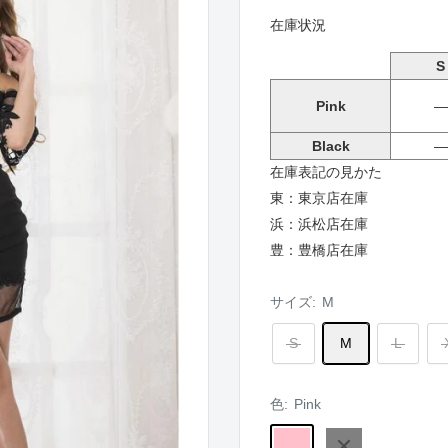
在庫状況
S
Pink
―
Black
―
在庫表記の見かた
東：東京店在庫
浜：浜松店在庫
豊：豊橋店在庫
サイズ:
M
S
M
L
色:
Pink
Pink
Black