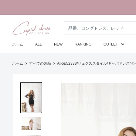
コ
ン
テ
ク
ン
ピ
ツ
ド
に
ホーム
ALL
NEW
RANKING
OUTLET
ド
ス
レ
キ
ホーム
すべての製品
Alice/52338/リュクススタイル/キャバドレス/タ
ス
ッ
コ
プ
レ
す
ク
る
シ
ョ
ン