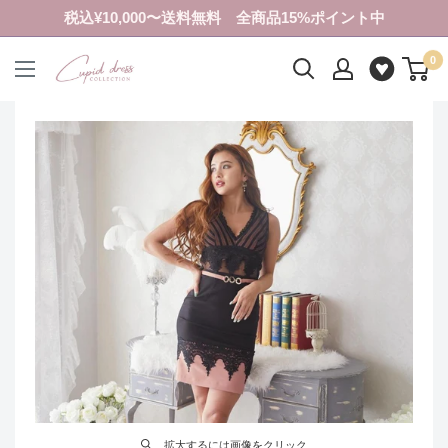
コ
税込¥10,000〜送料無料 全商品15%ポイント中
ン
0
テ
ク
ン
ピ
ツ
ド
に
ド
ス
レ
キ
ス
ッ
コ
プ
レ
す
ク
る
シ
ョ
ン
拡大するには画像をクリック