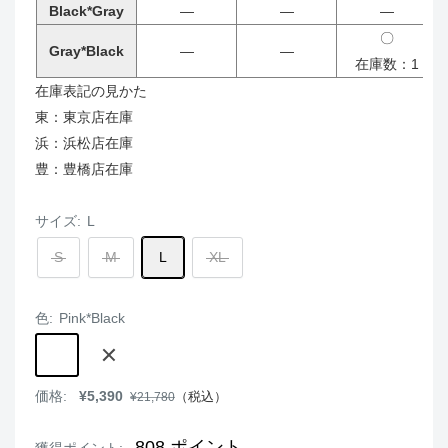
Black*Gray
―
―
―
〇
Gray*Black
―
―
在庫数：1
在庫表記の見かた
東：東京店在庫
浜：浜松店在庫
豊：豊橋店在庫
サイズ:
L
S
M
L
XL
色:
Pink*Black
Pink*Black
Black*Gray
Gray*Black
販
価格:
¥5,390
通
（税込）
¥21,780
売
常
価
価
格
格
808
ポイント
獲得ポイント: