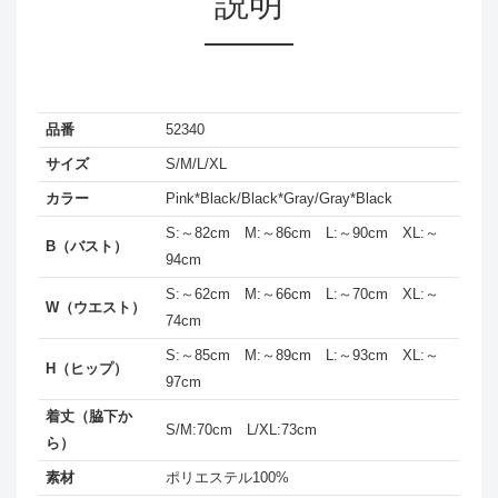
説明
品番
52340
サイズ
S/M/L/XL
カラー
Pink*Black/Black*Gray/Gray*Black
S:～82cm M:～86cm L:～90cm XL:～
B（バスト）
94cm
S:～62cm M:～66cm L:～70cm XL:～
W（ウエスト）
74cm
S:～85cm M:～89cm L:～93cm XL:～
H（ヒップ）
97cm
着丈（脇下か
S/M:70cm L/XL:73cm
ら）
素材
ポリエステル100%