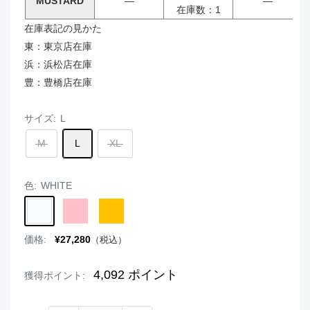
MUSTARD
―
―
在庫数：1
在庫表記の見かた
東：東京店在庫
浜：浜松店在庫
豊：豊橋店在庫
サイズ:
L
M
L
XL
色:
WHITE
WHITE
PINK
MUSTARD
販
価格:
¥27,280
（税込）
売
価
格
4,092
ポイント
獲得ポイント: