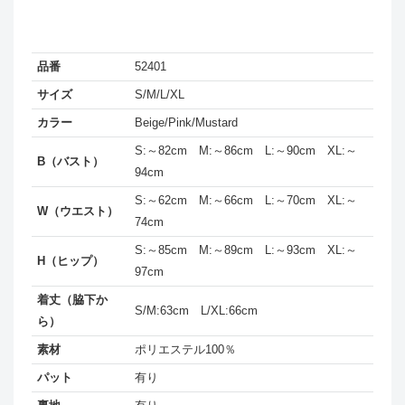
品番
52401
サイズ
S/M/L/XL
カラー
Beige/Pink/Mustard
S:～82cm M:～86cm L:～90cm XL:～
B（バスト）
94cm
S:～62cm M:～66cm L:～70cm XL:～
W（ウエスト）
74cm
S:～85cm M:～89cm L:～93cm XL:～
H（ヒップ）
97cm
着丈（脇下か
S/M:63cm L/XL:66cm
ら）
素材
ポリエステル100％
パット
有り