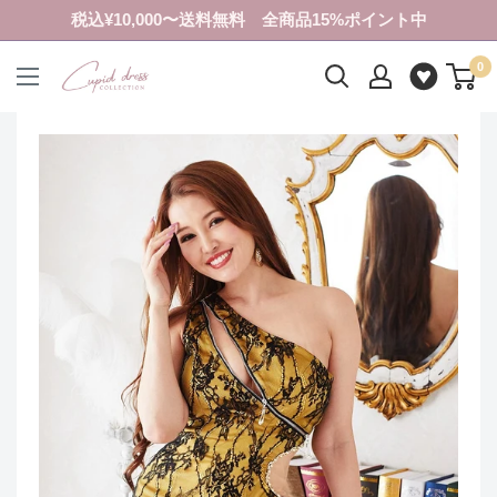
コ
税込¥10,000〜送料無料 全商品15%ポイント中
ン
0
テ
ク
ン
ピ
ツ
ド
に
ド
ス
レ
キ
ス
ッ
コ
プ
レ
す
ク
る
シ
ョ
ン