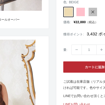
色:
BEIGE
BEIGE
PINK
GRAY
ロールオーバー
販
価格:
¥22,880
（税込）
売
価
格
3,432
ポ
獲得ポイント:
量:
カートに追加
ご試着は在庫店舗（リアル
ければ可能です。色やサイ
LINEでお問い合わせ頂く
LINEお問い合わせ