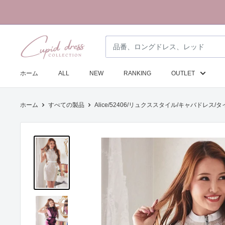
コ
ン
テ
ク
ン
ピ
ツ
ド
に
ホーム
ALL
NEW
RANKING
OUTLET
ド
ス
レ
キ
ホーム
すべての製品
Alice/52406/リュクススタイル/キャバドレス/タ
ス
ッ
コ
プ
レ
す
ク
る
シ
ョ
ン