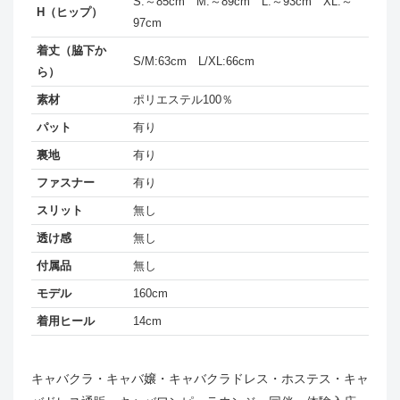
S:～85cm M:～89cm L:～93cm XL:～
H（ヒップ）
97cm
着丈（脇下か
S/M:63cm L/XL:66cm
ら）
素材
ポリエステル100％
パット
有り
裏地
有り
ファスナー
有り
スリット
無し
透け感
無し
付属品
無し
モデル
160cm
着用ヒール
14cm
キャバクラ・キャバ嬢・キャバクラドレス・ホステス・キャ