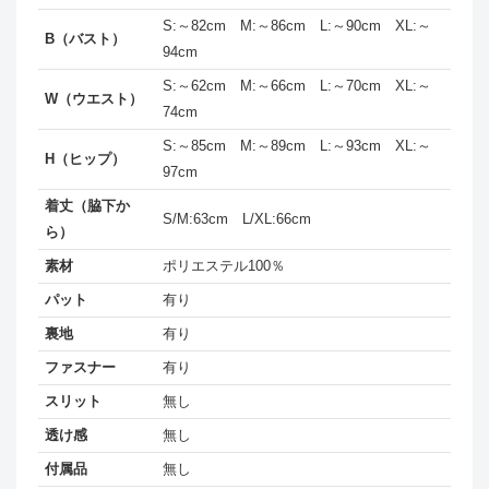
S:～82cm M:～86cm L:～90cm XL:～
B（バスト）
94cm
S:～62cm M:～66cm L:～70cm XL:～
W（ウエスト）
74cm
S:～85cm M:～89cm L:～93cm XL:～
H（ヒップ）
97cm
着丈（脇下か
S/M:63cm L/XL:66cm
ら）
素材
ポリエステル100％
パット
有り
裏地
有り
ファスナー
有り
スリット
無し
透け感
無し
付属品
無し