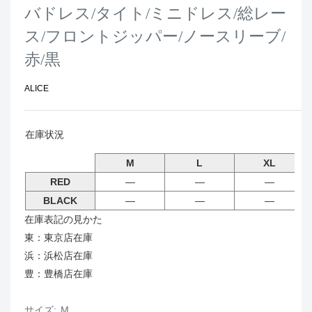
バドレス/タイト/ミニドレス/総レー
ス/フロントジッパー/ノースリーブ/
赤/黒
ALICE
在庫状況
M
L
XL
RED
―
―
―
BLACK
―
―
―
在庫表記の見かた
東：東京店在庫
浜：浜松店在庫
豊：豊橋店在庫
サイズ:
M