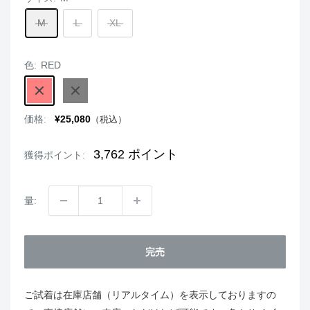
M
L
XL
色:
RED
RED
BLACK
販
価格:
¥25,080
（税込）
売
価
格
3,762
ポイント
獲得ポイント:
量:
完売
ご試着は在庫店舗（リアルタイム）を表示しておりますの