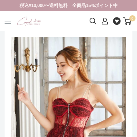
コ
税込¥10,000〜送料無料 全商品15%ポイント中
ン
0
テ
ク
ン
ピ
ツ
ド
に
ド
ス
レ
キ
ス
ッ
コ
プ
レ
す
ク
る
シ
ョ
ン