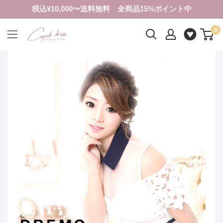
コ
税込¥10,000〜送料無料 全商品15%ポイント中
ン
0
テ
ク
ン
ピ
ツ
ド
に
ド
ス
レ
キ
ス
ッ
コ
プ
レ
す
ク
る
シ
ョ
ン