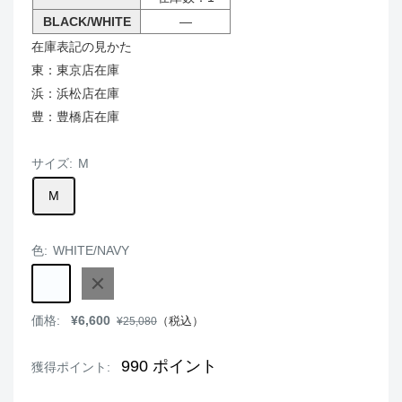
BLACK/WHITE
―
在庫表記の見かた
東：東京店在庫
浜：浜松店在庫
豊：豊橋店在庫
サイズ:
M
M
色:
WHITE/NAVY
WHITE/NAVY
BLACK/WHITE
販
価格:
¥6,600
通
（税込）
¥25,080
売
常
価
価
格
格
990
ポイント
獲得ポイント: