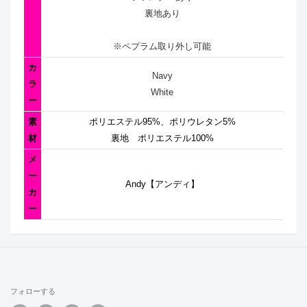
裏地あり
※ペプラム取り外し可能
カ
Navy
ラ
White
ー
素
ポリエステル95%、ポリウレタン5%
材
裏地 ポリエステル100%
メ
ー
Andy【アンディ】
カ
ー
フォローする