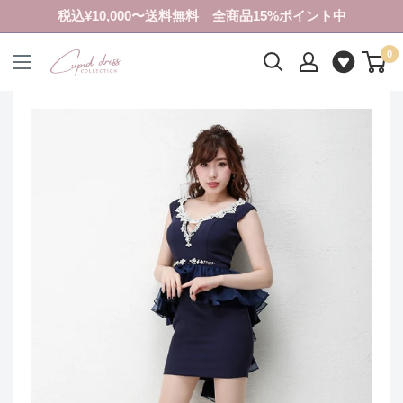
コ
税込¥10,000〜送料無料 全商品15%ポイント中
ン
0
テ
ク
ン
ピ
ツ
ド
に
ド
ス
レ
キ
ス
ッ
コ
プ
レ
す
ク
る
シ
ョ
ン