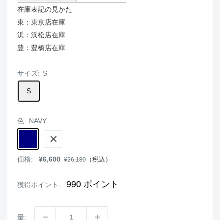
在庫表記の見かた
東：東京店在庫
浜：浜松店在庫
豊：豊橋店在庫
サイズ:
S
S
色:
NAVY
NAVY
WHITE
販
価格:
¥6,600
通
（税込）
¥26,180
売
常
価
価
格
格
990
ポイント
獲得ポイント:
量: