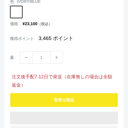
色:
IVORY/BLUE
IVORY/BLUE
販
価格:
¥23,100
（税込）
売
価
格
3,465
ポイント
獲得ポイント:
量:
注文後手配7-12日で発送（在庫無しの場合は全額
返金）
取寄せ商品