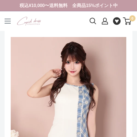
コ
税込¥10,000〜送料無料 全商品15%ポイント中
ン
0
テ
ク
ン
ピ
ツ
ド
に
ド
ス
レ
キ
ス
ッ
コ
プ
レ
す
ク
る
シ
ョ
ン