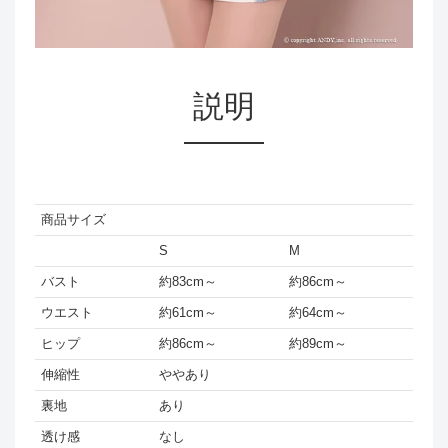
説明
商品サイズ
S
M
バスト
約83cm～
約86cm～
ウエスト
約61cm～
約64cm～
ヒップ
約86cm～
約89cm～
伸縮性
ややあり
裏地
あり
透け感
なし