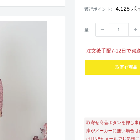
価
格
4,125
ポ
獲得ポイント:
量:
注文後手配7-12日で
取寄せ商品
取寄せ商品ボタンを押し事
庫がメーカーに無い場合は
はLINEかメールでお気軽