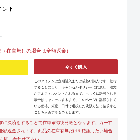
イント
発送（在庫無しの場合は全額返金）
今すぐ購入
このアイテムは定期購入または後払い購入です。続行
することにより、
キャンセルポリシー
に同意し、注文
がフルフィルメントされるまで、もしくは許可される
場合はキャンセルするまで、このページに記載されて
いる価格、頻度、日付で選択した決済方法に請求する
ことを承認するものとします。
前に決済をすることで在庫確認後発送となります。万一在
全額返金されます。商品の在庫有無だけを確認したい場合
にお問い合わせ下さい。