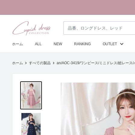
コ
ン
テ
ク
ン
ピ
ツ
ド
に
ホーム
ALL
NEW
RANKING
OUTLET
ド
ス
レ
キ
ホーム
すべての製品
an/AOC-3419/ワンピース/ミニドレス/総レー
ス
ッ
コ
プ
レ
す
ク
る
シ
ョ
ン