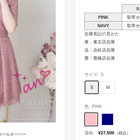
S
PINK
取寄せ
NAVY
取寄せ
在庫表記の見かた
東：東京店在庫
浜：浜松店在庫
豊：豊橋店在庫
サイズ:
S
S
M
色:
PINK
PINK
NAVY
販
価格:
¥27,500
（税込）
ロールオーバー
売