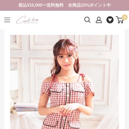
コ
税込¥10,000〜送料無料 全商品15%ポイント中
ン
0
テ
ク
ン
ピ
ツ
ド
に
ド
ス
レ
キ
ス
ッ
コ
プ
レ
す
ク
る
シ
ョ
ン