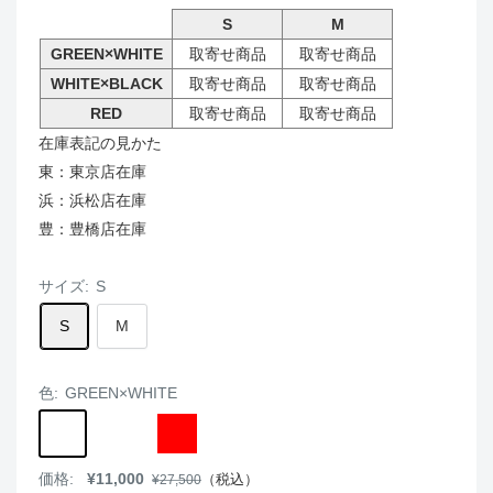
S
M
GREEN×WHITE
取寄せ商品
取寄せ商品
WHITE×BLACK
取寄せ商品
取寄せ商品
RED
取寄せ商品
取寄せ商品
在庫表記の見かた
東：東京店在庫
浜：浜松店在庫
豊：豊橋店在庫
サイズ:
S
S
M
色:
GREEN×WHITE
GREEN×WHITE
WHITE×BLACK
RED
販
価格:
¥11,000
通
（税込）
¥27,500
売
常