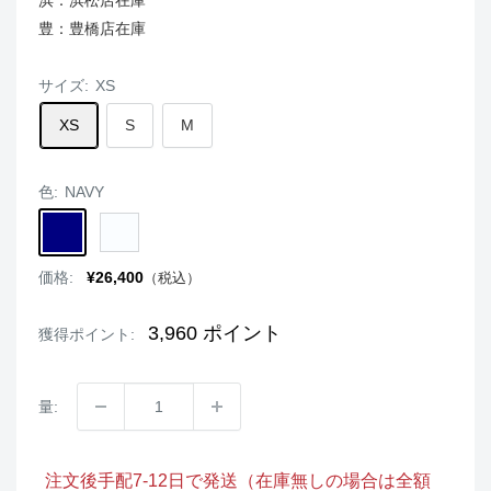
豊：豊橋店在庫
サイズ:
XS
XS
S
M
色:
NAVY
NAVY
WHITE
販
価格:
¥26,400
（税込）
売
価
格
3,960
ポイント
獲得ポイント:
量:
注文後手配7-12日で発送（在庫無しの場合は全額