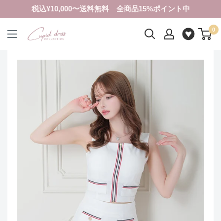
コ
税込¥10,000〜送料無料 全商品15%ポイント中
ン
0
テ
ク
ン
ピ
ツ
ド
に
ド
ス
レ
キ
ス
ッ
コ
プ
レ
す
ク
る
シ
ョ
ン