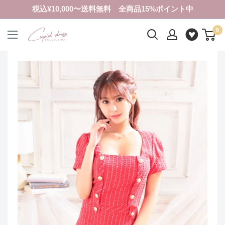
コ
税込¥10,000〜送料無料 全商品15%ポイント中
ン
0
テ
ク
ン
ピ
ツ
ド
に
ド
ス
レ
キ
ス
ッ
コ
プ
レ
す
ク
る
シ
ョ
ン