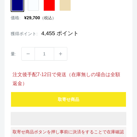
NAVY
WHITE
RED
BEIGE
販
価格:
¥29,700
（税込）
売
価
格
4,455
ポイント
獲得ポイント:
量:
注文後手配7-12日で発送（在庫無しの場合は全額
返金）
取寄せ商品
取寄せ商品ボタンを押し事前に決済をすることで在庫確認