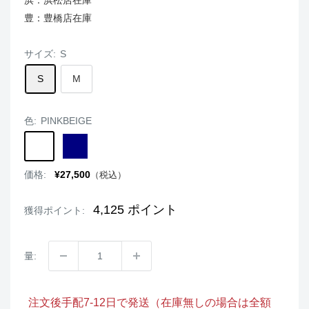
豊：豊橋店在庫
サイズ:
S
S
M
色:
PINKBEIGE
PINKBEIGE
NAVY
販
価格:
¥27,500
（税込）
売
価
格
4,125
ポイント
獲得ポイント:
量:
注文後手配7-12日で発送（在庫無しの場合は全額