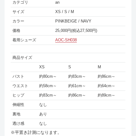
カテゴリ
an
サイズ
XS / S / M
カラー
PINKBEIGE / NAVY
価格
25,000円(税込27,500円)
着用シューズ
AOC-SH038
商品サイズ
XS
S
M
バスト
約80cm～
約83cm～
約86cm～
ウエスト
約58cm～
約61cm～
約64cm～
ヒップ
約83cm～
約86cm～
約89cm～
伸縮性
なし
裏地
あり
透け感
なし
※平置き計測になります。