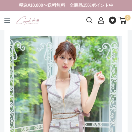
コ
税込¥10,000〜送料無料 全商品15%ポイント中
ン
0
テ
ク
ン
ピ
ツ
ド
に
ド
ス
レ
キ
ス
ッ
コ
プ
レ
す
ク
る
シ
ョ
ン