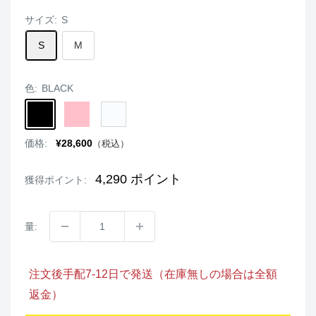
サイズ:
S
S
M
色:
BLACK
BLACK
PINK
WHITE
販
価格:
¥28,600
（税込）
売
価
格
4,290
ポイント
獲得ポイント:
量:
注文後手配7-12日で発送（在庫無しの場合は全額
返金）