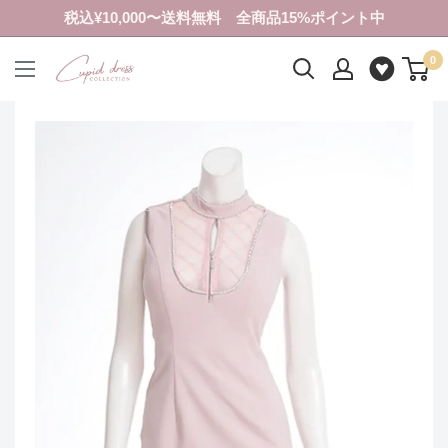
コ
税込¥10,000〜送料無料 全商品15%ポイント中
ン
0
テ
ク
ン
ピ
ツ
ド
に
ド
ス
レ
キ
ス
ッ
コ
プ
レ
す
ク
る
シ
ョ
ン