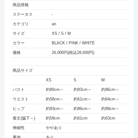
商品情報
ステータス
-
カテゴリ
an
サイズ
XS / S / M
カラー
BLACK / PINK / WHITE
価格
26,000円(税込28,600円)
商品サイズ
XS
S
M
バスト
約80cm～
約83cm～
約86cm～
ウエスト
約58cm～
約61cm～
約64cm～
ヒップ
約83cm～
約86cm～
約89cm～
着丈(脇下～)
約59cm
約61cm
約63cm
伸縮性
ややあり
裏地
あり