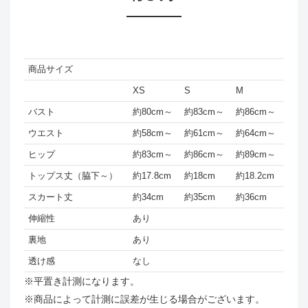
商品サイズ
XS
S
M
バスト
約80cm～
約83cm～
約86cm～
ウエスト
約58cm～
約61cm～
約64cm～
ヒップ
約83cm～
約86cm～
約89cm～
トップス丈（脇下～）
約17.8cm
約18cm
約18.2cm
スカート丈
約34cm
約35cm
約36cm
伸縮性
あり
裏地
あり
透け感
なし
※平置き計測になります。
※商品によって計測に誤差が生じる場合がございます。