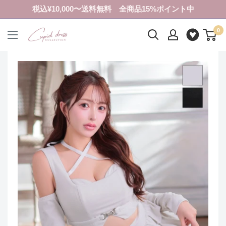
コ
税込¥10,000〜送料無料 全商品15%ポイント中
ン
0
テ
ク
ン
ピ
ツ
ド
に
ド
ス
レ
キ
ス
ッ
コ
プ
レ
す
ク
る
シ
ョ
ン