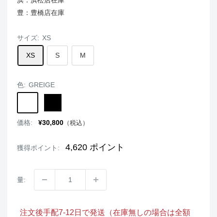
豊：豊橋店在庫
サイズ:
XS
XS
S
M
色:
GREIGE
GREIGE
BLACK
販
価格:
¥30,800
（税込）
売
価
格
4,620
ポイント
獲得ポイント:
量:
注文後手配7-12日で発送（在庫無しの場合は全額