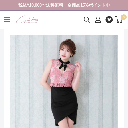
コ
税込¥10,000〜送料無料 全商品15%ポイント中
ン
0
テ
ク
ン
ピ
ツ
ド
に
ド
ス
レ
キ
ス
ッ
コ
プ
レ
す
ク
る
シ
ョ
ン