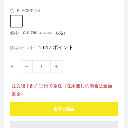
色:
BLACK/PINK
BLACK/PINK
販
価格:
¥10,780
通
（税込）
¥27,280
売
常
価
価
格
格
1,617
ポイント
獲得ポイント:
量:
注文後手配7-12日で発送（在庫無しの場合は全額
返金）
取寄せ商品