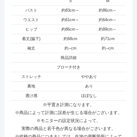
S
M
バスト
約83cm～
約86cm～
ウエスト
約61cm～
約64cm～
ヒップ
約86cm～
約89cm～
着丈(脇下)
約68cm
約71cm
袖丈
約--cm
約--cm
商品詳細
ブローチ付き
ストレッチ
ややあり
裏地
あり
透け感
ほぼなし
※平置き計測になります。
※商品によって計測に誤差が生じる場合がございます。
※モニターの設定状況によって、
実際の商品と若干色が異なる場合がございます。
※総柄の商品につきましては、生地の裁断箇所によって