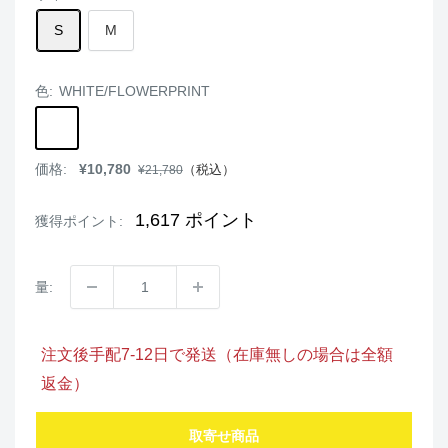
S
M
色:
WHITE/FLOWERPRINT
WHITE/FLOWERPRINT
BLACK/FLOWERPRINT
GREEN/FLOWERPRINT
販
価格:
¥10,780
通
（税込）
¥21,780
売
常
価
価
格
格
1,617
ポイント
獲得ポイント:
量:
注文後手配7-12日で発送（在庫無しの場合は全額
返金）
取寄せ商品