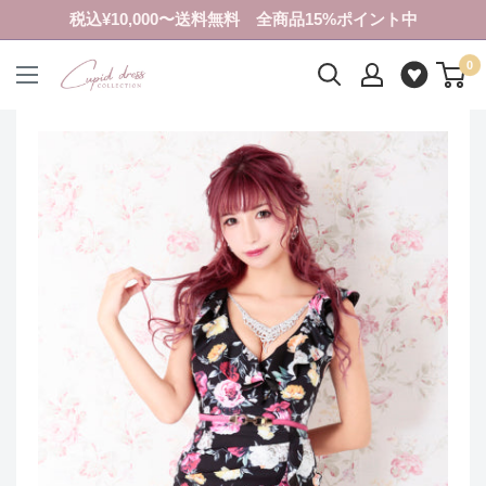
コ
税込¥10,000〜送料無料 全商品15%ポイント中
ン
0
テ
ク
ン
ピ
ツ
ド
に
ド
ス
レ
キ
ス
ッ
コ
プ
レ
す
ク
る
シ
ョ
ン