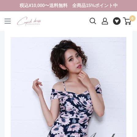
コ
税込¥10,000〜送料無料 全商品15%ポイント中
ン
0
テ
ク
ン
ピ
ツ
ド
に
ド
ス
レ
キ
ス
ッ
コ
プ
レ
す
ク
る
シ
ョ
ン