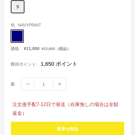
S
色:
NAVYPRINT
NAVYPRINT
販
価格:
¥11,000
通
（税込）
¥22,880
売
常
価
価
格
格
1,650
ポイント
獲得ポイント:
量:
注文後手配7-12日で発送（在庫無しの場合は全額
返金）
取寄せ商品