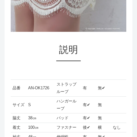
説明
ストラップ
品番
AN-OK1726
有
無✔
ループ
ハンガール
サイズ
S
有✔
無
ープ
脇丈
38㎝
パッド
有✔
無
着丈
100㎝
ファスナー
後✔
横
なし
袖丈
48㎝
伸縮性
有
無✔