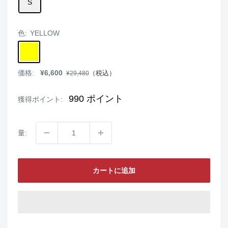
S
色:
YELLOW
YELLOW
販
価格:
¥6,600
通
（税込）
¥29,480
売
常
価
価
格
格
990
ポイント
獲得ポイント:
量:
カートに追加