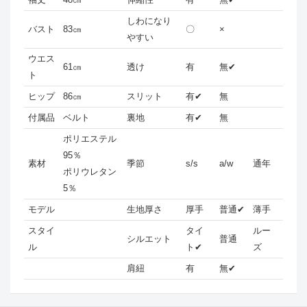
しわになり
バスト
83㎝
〇
×
やすい
ウエス
61㎝
透け
有
無✔
ト
ヒップ
86㎝
スリット
有✔
無
付属品
ベルト
裏地
有✔
無
ポリエステル
95％
素材
季節
s/s
a/w
通年
ポリウレタン
5％
モデル
生地厚さ
厚手
普通✔
薄手
スタイ
タイ
ルー
シルエット
普通
ル
ト✔
ズ
肩紐
有
無✔