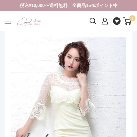
コ
税込¥10,000〜送料無料 全商品15%ポイント中
ン
0
テ
ク
ン
ピ
ツ
ド
に
ド
ス
レ
キ
ス
ッ
コ
プ
レ
す
ク
る
シ
ョ
ン