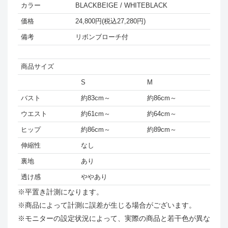
カラー
BLACKBEIGE / WHITEBLACK
価格
24,800円(税込27,280円)
備考
リボンブローチ付
商品サイズ
S
M
バスト
約83cm～
約86cm～
ウエスト
約61cm～
約64cm～
ヒップ
約86cm～
約89cm～
伸縮性
なし
裏地
あり
透け感
ややあり
※平置き計測になります。
※商品によって計測に誤差が生じる場合がございます。
※モニターの設定状況によって、実際の商品と若干色が異な