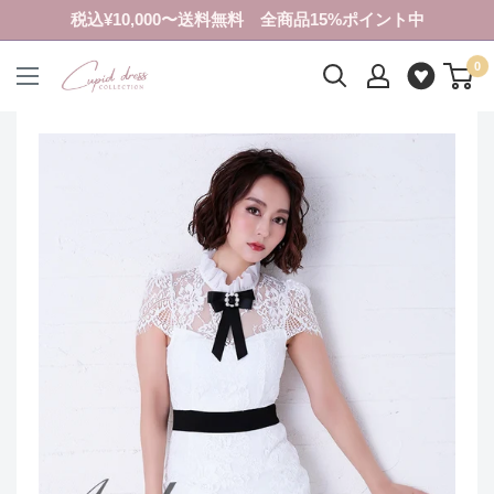
コ
税込¥10,000〜送料無料 全商品15%ポイント中
ン
0
テ
ク
ン
ピ
ツ
ド
に
ド
ス
レ
キ
ス
ッ
コ
プ
レ
す
ク
る
シ
ョ
ン