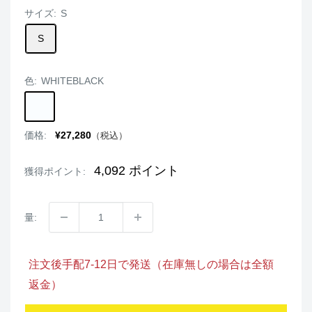
サイズ:
S
S
色:
WHITEBLACK
WHITEBLACK
販
価格:
¥27,280
（税込）
売
価
格
4,092
ポイント
獲得ポイント:
量:
注文後手配7-12日で発送（在庫無しの場合は全額
返金）