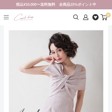
コ
税込¥10,000〜送料無料 全商品15%ポイント中
ン
0
テ
ク
ン
ピ
ツ
ド
に
ド
ス
レ
キ
ス
ッ
コ
プ
レ
す
ク
る
シ
ョ
ン