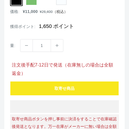
販
価格:
¥11,000
通
（税込）
¥26,400
売
常
価
価
格
格
1,650
ポイント
獲得ポイント:
量:
注文後手配7-12日で発送（在庫無しの場合は全額
返金）
取寄せ商品
取寄せ商品ボタンを押し事前に決済をすることで在庫確認
後発送となります。万一在庫がメーカーに無い場合は全額