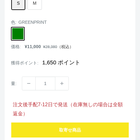
S
M
色:
GREENPRINT
GREENPRINT
販
価格:
¥11,000
通
（税込）
¥28,380
売
常
価
価
格
格
1,650
ポイント
獲得ポイント:
量:
注文後手配7-12日で発送（在庫無しの場合は全額
返金）
取寄せ商品