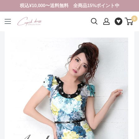
コ
税込¥10,000〜送料無料 全商品15%ポイント中
ン
0
テ
ク
ン
ピ
ツ
ド
に
ド
ス
レ
キ
ス
ッ
コ
プ
レ
す
ク
る
シ
ョ
ン