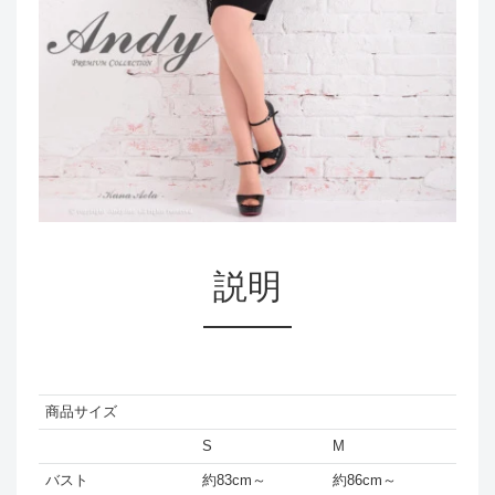
説明
商品サイズ
S
M
バスト
約83cm～
約86cm～