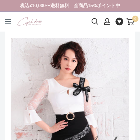
コ
税込¥10,000〜送料無料 全商品15%ポイント中
ン
0
テ
ク
ン
ピ
ツ
ド
に
ド
ス
レ
キ
ス
ッ
コ
プ
レ
す
ク
る
シ
ョ
ン