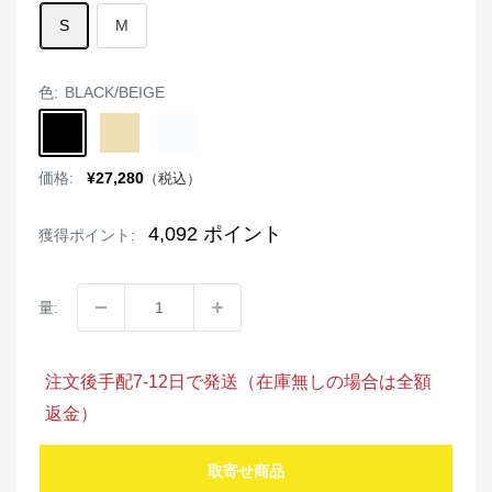
S
M
色:
BLACK/BEIGE
BLACK/BEIGE
BEIGE/BLACK
WHITE/BLACK
販
価格:
¥27,280
（税込）
売
価
格
4,092
ポイント
獲得ポイント:
量:
注文後手配7-12日で発送（在庫無しの場合は全額
返金）
取寄せ商品