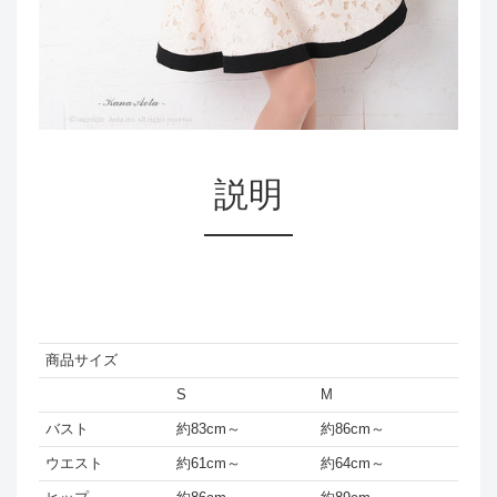
説明
商品サイズ
S
M
バスト
約83cm～
約86cm～
ウエスト
約61cm～
約64cm～