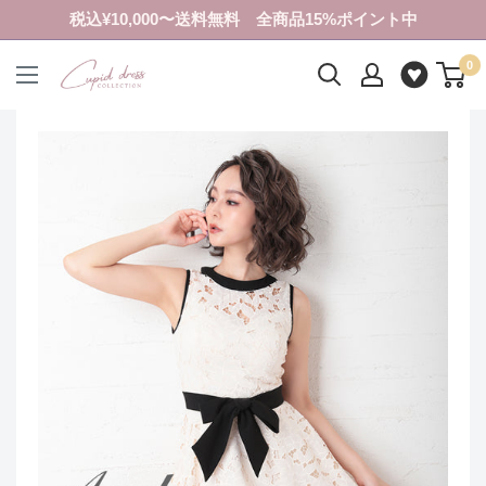
コ
税込¥10,000〜送料無料 全商品15%ポイント中
ン
0
テ
ク
ン
ピ
ツ
ド
に
ド
ス
レ
キ
ス
ッ
コ
プ
レ
す
ク
る
シ
ョ
ン