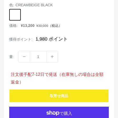
色:
CREAMBEIGE BLACK
CREAMBEIGE
BLACK
販
価格:
¥13,200
通
（税込）
¥30,000
売
常
価
価
格
格
1,980
ポイント
獲得ポイント:
量:
注文後手配7-12日で発送（在庫無しの場合は全額
返金）
取寄せ商品