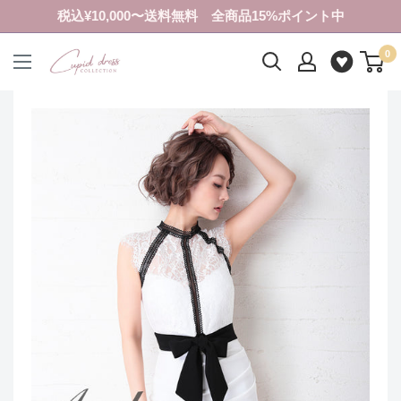
コ
税込¥10,000〜送料無料 全商品15%ポイント中
ン
0
テ
ク
ン
ピ
ツ
ド
に
ド
ス
レ
キ
ス
ッ
コ
プ
レ
す
ク
る
シ
ョ
ン