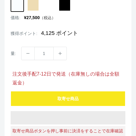
WHITEBLACK
BEIGEBLACK
BROWNBEIGE
BLACKBEIGE
販
価格:
¥27,500
（税込）
売
価
格
4,125
ポイント
獲得ポイント:
量:
注文後手配7-12日で発送（在庫無しの場合は全額
返金）
取寄せ商品
取寄せ商品ボタンを押し事前に決済をすることで在庫確認