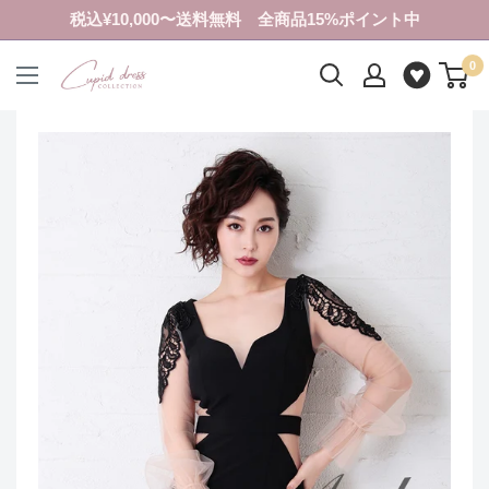
コ
税込¥10,000〜送料無料 全商品15%ポイント中
ン
0
テ
ク
ン
ピ
ツ
ド
に
ド
ス
レ
キ
ス
ッ
コ
プ
レ
す
ク
る
シ
ョ
ン