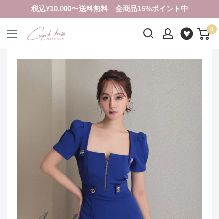
コ
税込¥10,000〜送料無料 全商品15%ポイント中
ン
0
テ
ク
ン
ピ
ツ
ド
に
ド
ス
レ
キ
ス
ッ
コ
プ
レ
す
ク
る
シ
ョ
ン