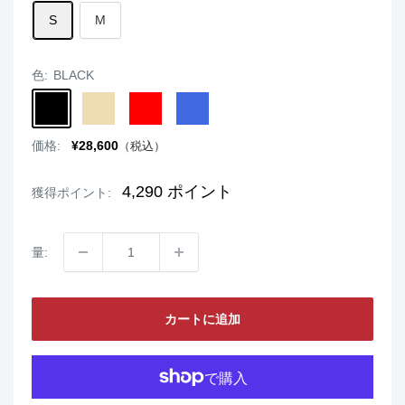
S
M
色:
BLACK
BLACK
BEIGE
RED
ROYALBLUE
販
価格:
¥28,600
（税込）
売
価
格
4,290
ポイント
獲得ポイント:
量:
カートに追加