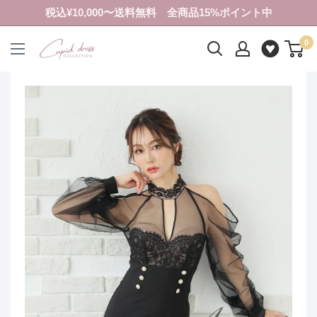
コ
税込¥10,000〜送料無料 全商品15%ポイント中
ン
0
テ
ク
ン
ピ
ツ
ド
に
ド
ス
レ
キ
ス
ッ
コ
プ
レ
す
ク
る
シ
ョ
ン