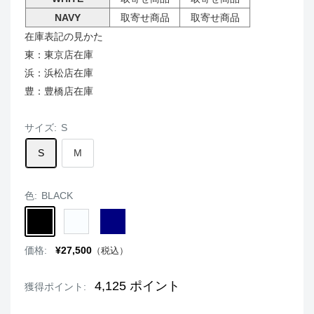
NAVY
取寄せ商品
取寄せ商品
在庫表記の見かた
東：東京店在庫
浜：浜松店在庫
豊：豊橋店在庫
サイズ:
S
S
M
色:
BLACK
BLACK
WHITE
NAVY
販
価格:
¥27,500
（税込）
売
価
格
4,125
ポイント
獲得ポイント: