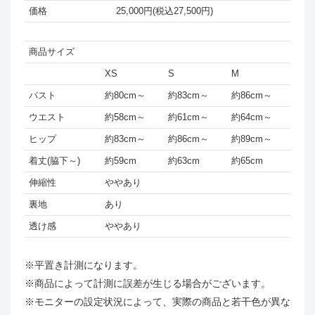
価格
25,000円(税込27,500円)
商品サイズ
XS
S
M
バスト
約80cm～
約83cm～
約86cm～
ウエスト
約58cm～
約61cm～
約64cm～
ヒップ
約83cm～
約86cm～
約89cm～
着丈(脇下～)
約59cm
約63cm
約65cm
伸縮性
ややあり
裏地
あり
透け感
ややあり
※平置き計測になります。
※商品によって計測に誤差が生じる場合がございます。
※モニターの設定状況によって、実際の商品と若干色が異な