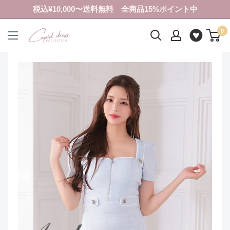
コ
税込¥10,000〜送料無料 全商品15%ポイント中
ン
0
テ
ク
ン
ピ
ツ
ド
に
ド
ス
レ
キ
ス
ッ
コ
プ
レ
す
ク
る
シ
ョ
ン