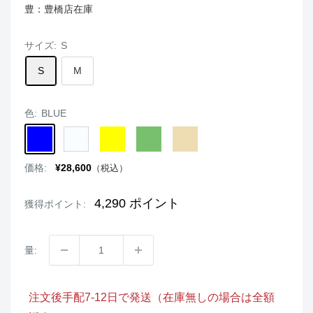
豊：豊橋店在庫
サイズ:
S
S
M
色:
BLUE
BLUE
WHITE
YELLOW
MINT
BEIGE
販
価格:
¥28,600
（税込）
売
価
格
4,290
ポイント
獲得ポイント:
量:
注文後手配7-12日で発送（在庫無しの場合は全額