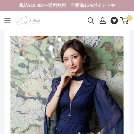
コ
税込¥10,000〜送料無料 全商品15%ポイント中
ン
0
テ
ク
ン
ピ
ツ
ド
に
ド
ス
レ
キ
ス
ッ
コ
プ
レ
す
ク
る
シ
ョ
ン