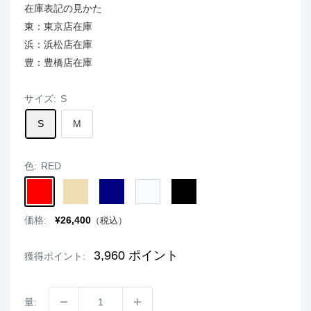
在庫表記の見かた
東：東京店在庫
浜：浜松店在庫
豊：豊橋店在庫
サイズ:
S
S
M
色:
RED
RED
BEIGE
NAVY
WHITE
BLACK
販
価格:
¥26,400
（税込）
売
価
格
3,960
ポイント
獲得ポイント:
量: