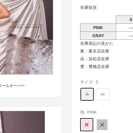
在庫状況
S
PINK
―
GRAY
―
在庫表記の見かた
東：東京店在庫
浜：浜松店在庫
豊：豊橋店在庫
サイズ:
S
ロールオーバー
S
M
色:
PINK
PINK
GRAY