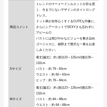
トレンドのマーメードシルエットが目を惹
く、今までにないデザインのタイトロング
ドレス。
ドット柄が女性心くすぐるCUTEな印象に、
商品コメント
さらにシアーカットでSEXYさも忘れずに
アピール◎
バストには煌びやかなビジューを敷き詰め
ゴージャスに、細部まで贅沢な一着をお楽
しみください。
着丈(脇丈)：約 (前)123～125cm/(後)130～
132cm
Sサイズ
バスト：約 79～83cm
ウエスト：約 60～63cm
ヒップ：約 79～84cm
着丈(脇丈)：約 (前)123～125cm/(後)130～
132cm
Mサイズ
バスト：約 84～88cm
ウエスト：約 64～68cm