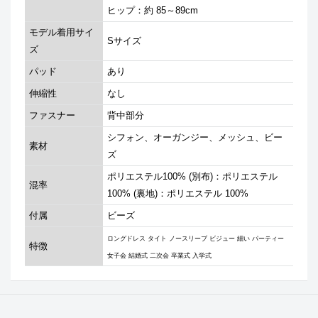
ヒップ：約 85～89cm
モデル着用サイ
Sサイズ
ズ
パッド
あり
伸縮性
なし
ファスナー
背中部分
シフォン、オーガンジー、メッシュ、ビー
素材
ズ
ポリエステル100% (別布)：ポリエステル
混率
100% (裏地)：ポリエステル 100%
付属
ビーズ
ロングドレス タイト ノースリーブ ビジュー 細い パーティー
特徴
女子会 結婚式 二次会 卒業式 入学式