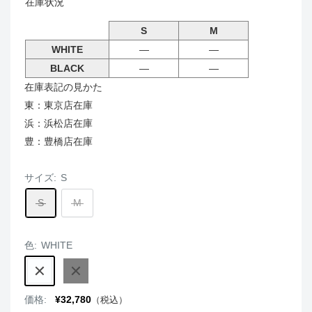
在庫状況
S
M
WHITE
―
―
BLACK
―
―
在庫表記の見かた
東：東京店在庫
浜：浜松店在庫
豊：豊橋店在庫
サイズ:
S
S
M
色:
WHITE
WHITE
BLACK
販
価格:
¥32,780
（税込）
売