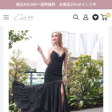
コ
税込¥10,000〜送料無料 全商品15%ポイント中
ン
0
テ
ク
ン
ピ
ツ
ド
に
ド
ス
レ
キ
ス
ッ
コ
プ
レ
す
ク
る
シ
ョ
ン