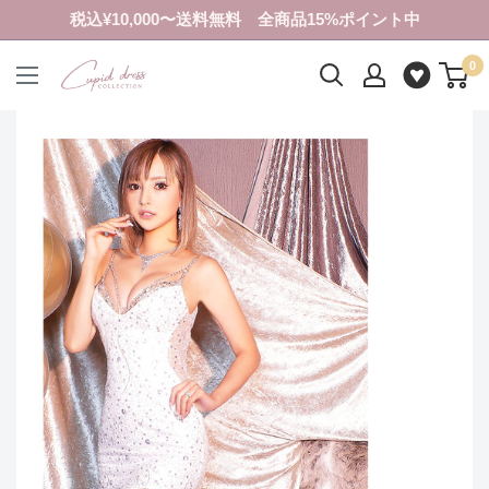
コ
税込¥10,000〜送料無料 全商品15%ポイント中
ン
0
テ
ク
ン
ピ
ツ
ド
に
ド
ス
レ
キ
ス
ッ
コ
プ
レ
す
ク
る
シ
ョ
ン