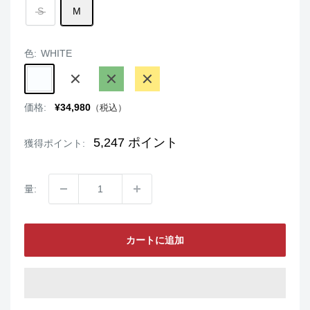
S
M
色:
WHITE
WHITE
BULE
GREEN
GOLD
販
価格:
¥34,980
（税込）
売
価
格
5,247
ポイント
獲得ポイント:
量:
カートに追加