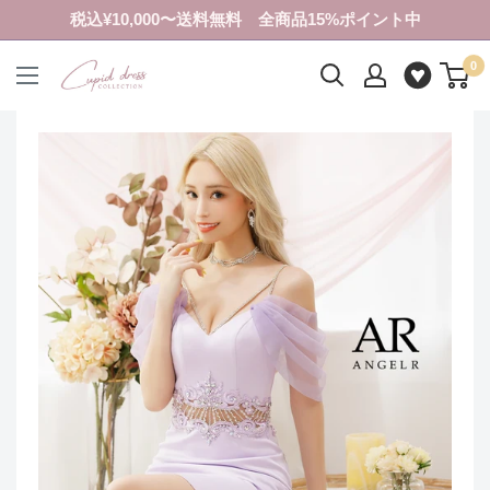
コ
税込¥10,000〜送料無料 全商品15%ポイント中
ン
0
テ
ク
ン
ピ
ツ
ド
に
ド
ス
レ
キ
ス
ッ
コ
プ
レ
す
ク
る
シ
ョ
ン