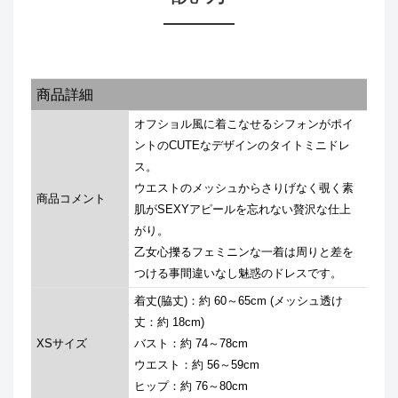
商品詳細
オフショル風に着こなせるシフォンがポイ
ントのCUTEなデザインのタイトミニドレ
ス。
ウエストのメッシュからさりげなく覗く素
商品コメント
肌がSEXYアピールを忘れない贅沢な仕上
がり。
乙女心擽るフェミニンな一着は周りと差を
つける事間違いなし魅惑のドレスです。
着丈(脇丈)：約 60～65cm (メッシュ透け
丈：約 18cm)
XSサイズ
バスト：約 74～78cm
ウエスト：約 56～59cm
ヒップ：約 76～80cm