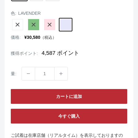
色:
LAVENDER
WHITE
GREEN
PINK
LAVENDER
販
価格:
¥30,580
（税込）
売
価
格
4,587
ポイント
獲得ポイント:
量:
カートに追加
今すぐ購入
ご試着は在庫店舗（リアルタイム）を表示しておりますの