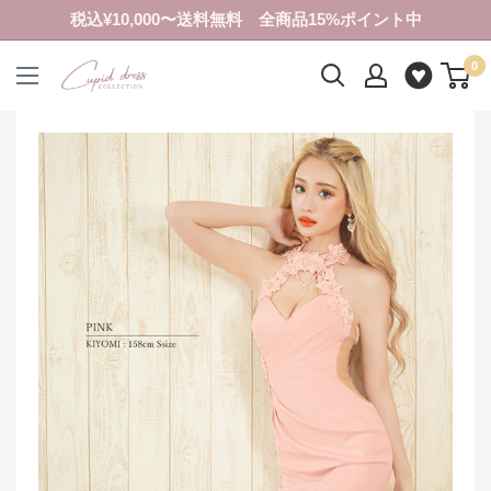
コ
税込¥10,000〜送料無料 全商品15%ポイント中
ン
0
テ
ク
ン
ピ
ツ
ド
に
ド
ス
レ
キ
ス
ッ
コ
プ
レ
す
ク
る
シ
ョ
ン