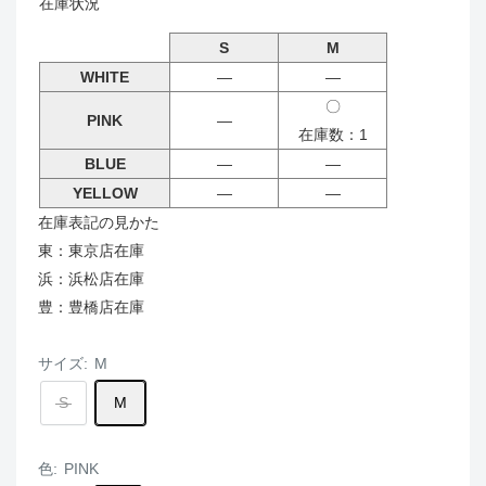
在庫状況
S
M
WHITE
―
―
〇
PINK
―
在庫数：1
BLUE
―
―
YELLOW
―
―
在庫表記の見かた
東：東京店在庫
浜：浜松店在庫
豊：豊橋店在庫
サイズ:
M
S
M
色:
PINK