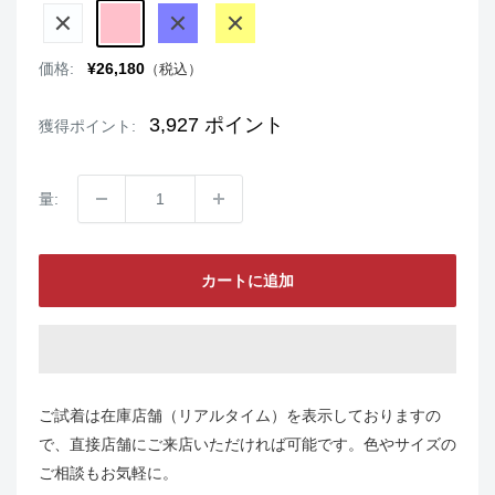
WHITE
PINK
BLUE
YELLOW
販
価格:
¥26,180
（税込）
売
価
格
3,927
ポイント
獲得ポイント:
量:
カートに追加
ご試着は在庫店舗（リアルタイム）を表示しておりますの
で、直接店舗にご来店いただければ可能です。色やサイズの
ご相談もお気軽に。