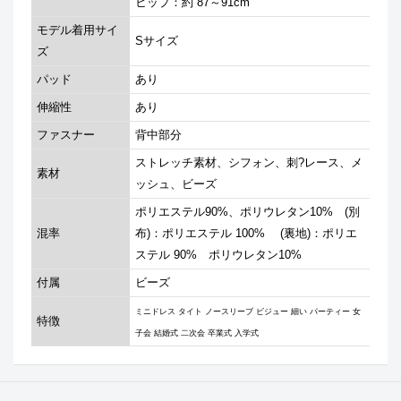
ヒップ：約 87～91cm
モデル着用サイ
Sサイズ
ズ
パッド
あり
伸縮性
あり
ファスナー
背中部分
ストレッチ素材、シフォン、刺?レース、メ
素材
ッシュ、ビーズ
ポリエステル90%、ポリウレタン10% (別
混率
布)：ポリエステル 100% (裏地)：ポリエ
ステル 90% ポリウレタン10%
付属
ビーズ
ミニドレス タイト ノースリーブ ビジュー 細い パーティー 女
特徴
子会 結婚式 二次会 卒業式 入学式