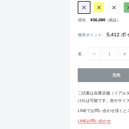
LAVENDER
YELLOW
WHITE
G
販
価格:
¥36,080
（税込）
売
価
格
5,412
ポ
獲得ポイント:
量:
完売
ご試着は在庫店舗（リアル
ければ可能です。色やサイ
LINEでお問い合わせ頂く
LINEお問い合わせ