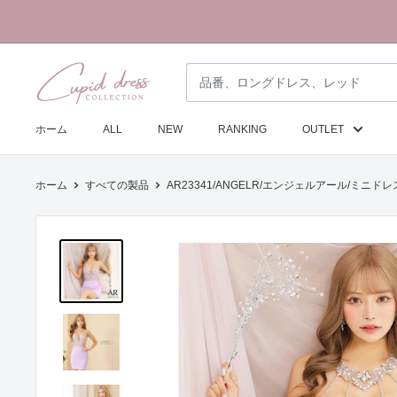
コ
ン
テ
ク
ン
ピ
ツ
ド
に
ホーム
ALL
NEW
RANKING
OUTLET
ド
ス
レ
キ
ホーム
すべての製品
AR23341/ANGELR/エンジェルアール/ミニドレス
ス
ッ
コ
プ
レ
す
ク
る
シ
ョ
ン