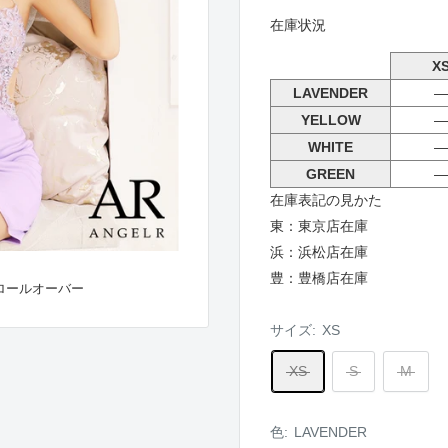
在庫状況
X
LAVENDER
―
YELLOW
―
WHITE
―
GREEN
―
在庫表記の見かた
東：東京店在庫
浜：浜松店在庫
豊：豊橋店在庫
ロールオーバー
サイズ:
XS
XS
S
M
色:
LAVENDER