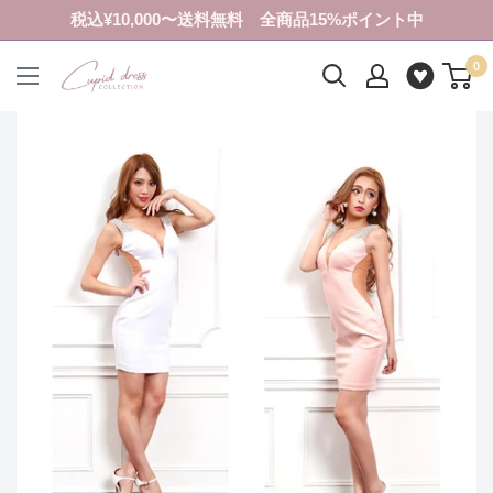
コ
税込¥10,000〜送料無料 全商品15%ポイント中
ン
0
テ
ク
ン
ピ
ツ
ド
に
ド
ス
レ
キ
ス
ッ
コ
プ
レ
す
ク
る
シ
ョ
ン