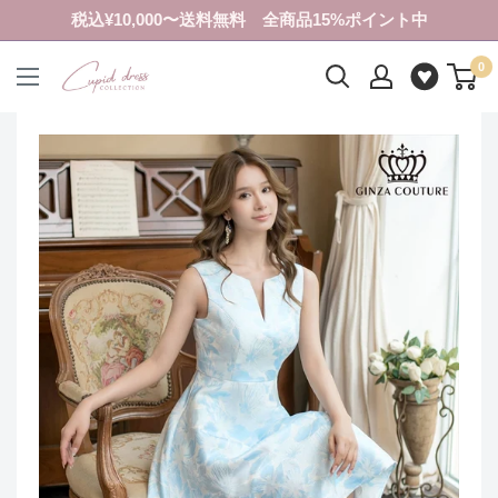
コ
税込¥10,000〜送料無料 全商品15%ポイント中
ン
0
テ
ク
ン
ピ
ツ
ド
に
ド
ス
レ
キ
ス
ッ
コ
プ
レ
す
ク
る
シ
ョ
ン