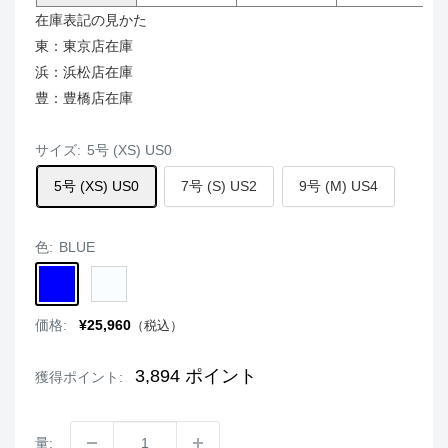
在庫表記の見かた
東：東京店在庫
浜：浜松店在庫
豊：豊橋店在庫
サイズ:
5号 (XS) US0
5号 (XS) US0
7号 (S) US2
9号 (M) US4
色:
BLUE
BLUE
WHITE
PK/SL
PK/GO
販
価格:
¥25,960
（税込）
売
価
格
3,894
ポイント
獲得ポイント:
量: