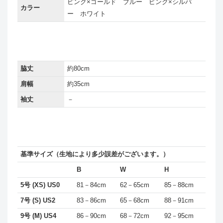
ピンク×ゴールド ブルー ピンク×シルバ
カラー
ー ホワイト
脇丈
約80cm
肩幅
約35cm
袖丈
－
基準サイズ（生地により多少誤差がございます。）
B
W
H
5号 (XS) US0
81－84cm
62－65cm
85－88cm
7号 (S) US2
83－86cm
65－68cm
88－91cm
9号 (M) US4
86－90cm
68－72cm
92－95cm